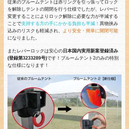
従来のブルームテントは赤リングを引っ張ってロック
を解除しテントの開閉を行う仕様でしたが、レバーに
変更することによりロック解除に必要な力が半減する
ことで
支持する方の手にかかる負担も半減！
異物挟み
込みのリスクも軽減され、
より安全・簡単に開閉可能
になりました。
またレバーロックは安心の
日本国内実用新案登録済み
(登録第3233289号)
です！ブルームテント2のみの特別
な仕様になります！