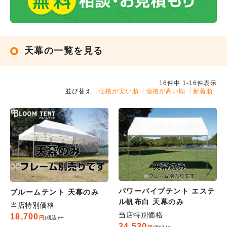
天幕の一覧を見る
16
件中
1
-
16
件表示
並び替え
価格が安い順
価格が高い順
新着順
パワーパイプテント エステ
ブルームテント 天幕のみ
ル帆布白 天幕のみ
当店特別価格
当店特別価格
18,700
税込
〜
24,530