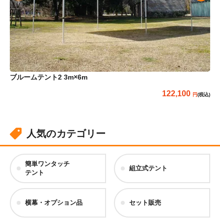
ブルームテント2 3m×6m
ら
122,100
(税込)
人気のカテゴリー
簡単ワンタッチ
組立式テント
テント
横幕・オプション品
セット販売