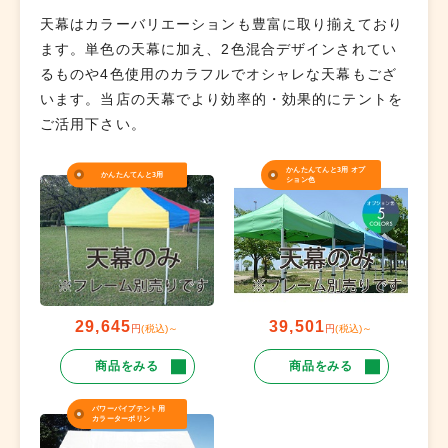
天幕はカラーバリエーションも豊富に取り揃えており
ます。単色の天幕に加え、2色混合デザインされてい
るものや4色使用のカラフルでオシャレな天幕もござ
います。当店の天幕でより効率的・効果的にテントを
ご活用下さい。
かんたんてんと3用 オプ
かんたんてんと3用
ション色
29,645
39,501
円
(税込)～
円
(税込)～
商品をみる
商品をみる
パワーパイプテント用
カラーターポリン