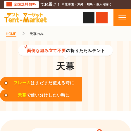
全国送料無料
でお届け！
※北海道・沖縄・離島・個人宅除く
HOME
天幕のみ
面倒な組み立て不要
の折りたたみテント
天幕
フレーム
はまだまだ使える時に
天幕
で使い分けしたい時に