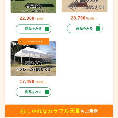
28,798
22,000
円
(税込)～
円
(税込)～
商品をみる
商品をみる
ブルームテント用
17,490
円
(税込)～
商品をみる
おしゃれなカラフル天幕
もご用意