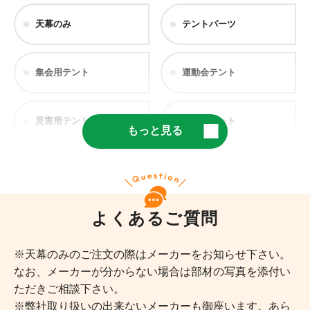
天幕のみ
テントパーツ
集会用テント
運動会テント
災害用テント
医療用テント
もっと見る
仮設テント
軽量テント
よくあるご質問
学校用テント
部活・野外
※天幕のみのご注文の際はメーカーをお知らせ下さい。
入園式・卒園式
地鎮祭・お祭り
なお、メーカーが分からない場合は部材の写真を添付い
・卒業式
ただきご相談下さい。
※弊社取り扱いの出来ないメーカーも御座います。あら