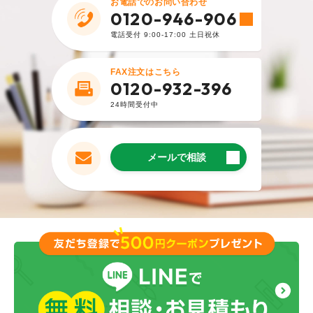
お電話でのお問い合わせ
0120-946-906
2023.9.4
電話受付 9:00-17:00 土日祝休
購入者
毎年買おうかずっと悩んでて 色が豊富なのと お
FAX注文はこちら
0120-932-396
手頃価格だったので購入しました
まだ 使ってませんが届いてすぐに広げてみると
24時間受付中
楽に広げる事ができて 満足でした
ブルーの色がきれいで 遠くにいてもすぐに場所
分かりそうです
メールで相談
追加名入れ等の変更料金もクレジットカード決
済可能だったのが 個人的には助かりました
この夏、来年の夏重宝しそうです
耐久性はまだわかりませんが 期待してます
︎購入した商品はこちら
2025.11.30
購入者