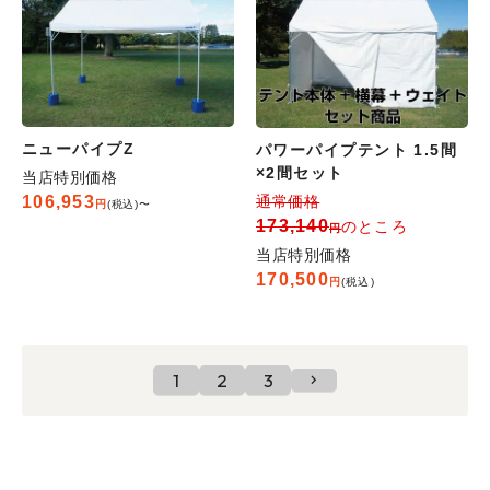
ニューパイプZ
パワーパイプテント 1.5間
×2間セット
当店特別価格
106,953
通常価格
税込
〜
173,140
のところ
当店特別価格
170,500
税込
1
2
3