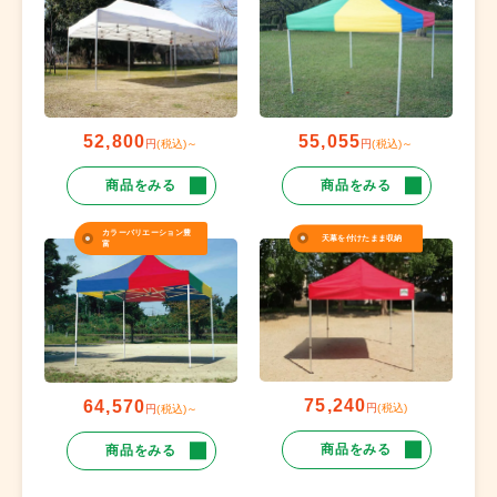
52,800
55,055
円
(税込)～
円
(税込)～
商品をみる
商品をみる
カラーバリエーション豊
天幕を付けたまま収納
富
75,240
64,570
円
(税込)
円
(税込)～
商品をみる
商品をみる