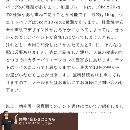
バッグの3種類があります。加重プレートは、10kgと20kg
の2種類があり重ねて使うことが可能です。砂袋は15kg、ウ
エイトバッグは5kgと10kgの2種類があります。 軽量性や安
全性重視でデザイン性がおろそかになってしまっては、せっ
かくの楽しいイベントが台無しになってしまうことも…。
けれども、今回ご紹介した「かんたてんと3」に、そんな心
配は必要ありません。先にご紹介した通り、人気の秘密のひ
とつはそのカラーバリエーションの豊富さにあります。テン
トのサイズによっても異なりますが、最大で13色の中から
お選びいただくことが出来ます。 無料見積もりも承ってお
りますので、メールまたはお電話にてお気軽にお問い合わせ
下さい。
以上、幼稚園・保育園でのテント選びについてご紹介しまし
た。 他にもさまざまなタイプのテントを用意しておりま
お問い合わせはこちら
す。 利用条件・ご予算に合わせて、ご検討ください。 な
受付 9:00-17:00 土日祝休
お電話
メール
LINE
お、無料見積もりに対応しております。 メールまたはお電