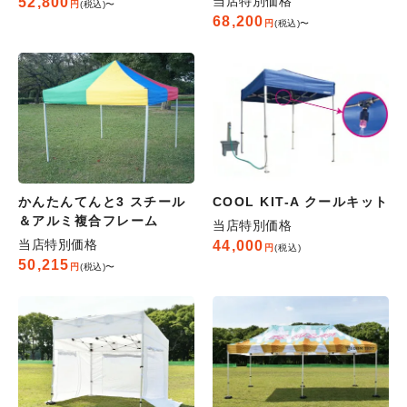
当店特別価格
52,800
税込
〜
68,200
税込
〜
かんたんてんと3 スチール
COOL KIT-A クールキット
＆アルミ複合フレーム
当店特別価格
当店特別価格
44,000
税込
50,215
税込
〜