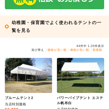
屋内で使用する小さめのテントを検索していて
このテントが見つけました。
1.8mからのテントが多い中、1.2mのサイズがあ
幼稚園・保育園でよく使われるテントの一
ることが購入の決め手でした。
覧を見る
設営もかんたんに出来るし希望の商品が届いて
よかったです。
44
件中
1
-
20
件表示
︎購入した商品はこちら
並び替え
価格が安い順
価格が高い順
新着順
2022.5.8
購入者
設営のしやすさや強度などには満足していま
す。ただ値段が高めなのでもう少し安くなって
くれると嬉しいです。
ブルームテント2
パワーパイプテント エステ
︎購入した商品はこちら
ル帆布白
当店特別価格