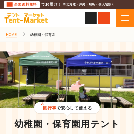
全国送料無料
でお届け！
※北海道・沖縄・離島・個人宅除く
HOME
幼稚園・保育園
園行事
で安心して使える
幼稚園・保育園用
テント