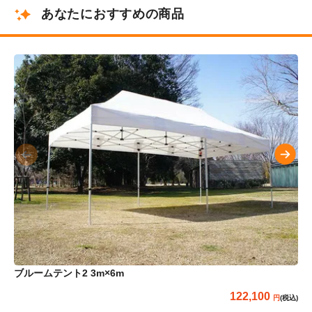
あなたにおすすめの商品
ブルームテント2 3m×6m
ら
122,100
(税込)