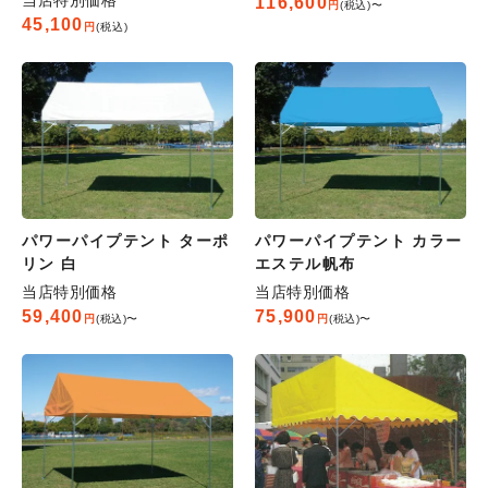
116,600
税込
〜
45,100
税込
パワーパイプテント ターポ
パワーパイプテント カラー
リン 白
エステル帆布
当店特別価格
当店特別価格
59,400
75,900
税込
〜
税込
〜