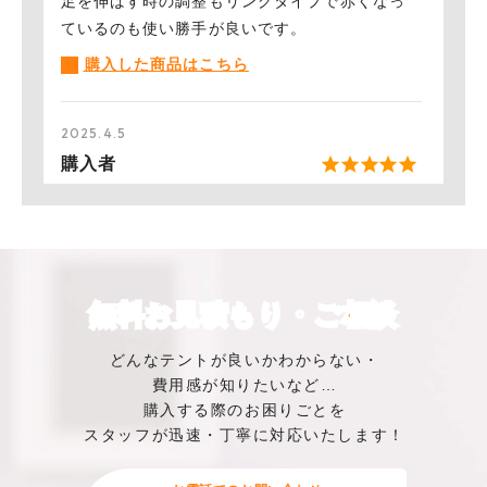
足を伸ばす時の調整もリングタイプで赤くなっ
ているのも使い勝手が良いです。
︎購入した商品はこちら
2025.4.5
購入者
初めてテントを購入するため、とにかく初心者
でも組立てが出来そうなものを探していまし
た。
商品ページに組立てをしている時の動画、組立
無料お見積もり・ご相談
て方法が載っており「これなら出来るかも」と
注文。
どんなテントが良いかわからない・
到着後友人と広げてみましたがすぐに完成して
費用感が知りたいなど…
驚きました。またテントが必要になったらこの
購入する際のお困りごとを
テントを購入しようと思います。
スタッフが迅速・丁寧に対応いたします！
︎購入した商品はこちら