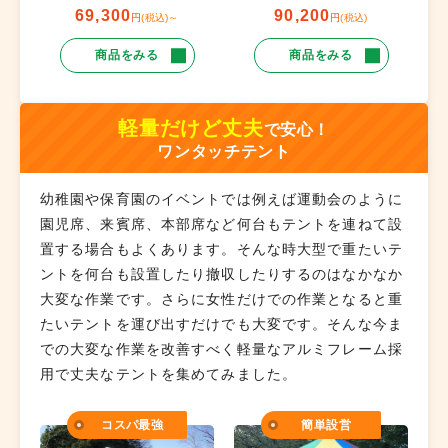
90,200
69,300
円
(税込)
円
(税込)～
商品をみる
商品をみる
軽量だけど丈夫
で安心！
ワンタッチテント
幼稚園や保育園のイベントでは例えば運動会のように
園児席、来賓席、本部席など何台もテントを連ねて設
置する場合もよくあります。そんな時大型で重たいテ
ントを何台も設置したり撤収したりするのはなかなか
大変な作業です。さらに女性だけでの作業となると重
たいテントを運び出すだけでも大変です。そんな今ま
での大変な作業を改善すべく軽量なアルミフレーム採
用で丈夫なテントを集めてみました。
コスパ最強
簡単設営