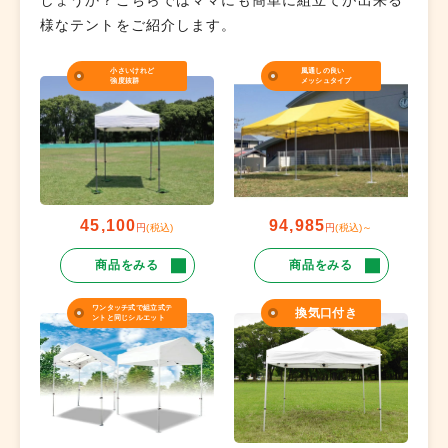
様なテントをご紹介します。
小さいけれど
風通しの良い
強度抜群
メッシュタイプ
45,100
94,985
円
(税込)
円
(税込)～
商品をみる
商品をみる
ワンタッチ式で組立式テ
換気口付き
ントと同じシルエット