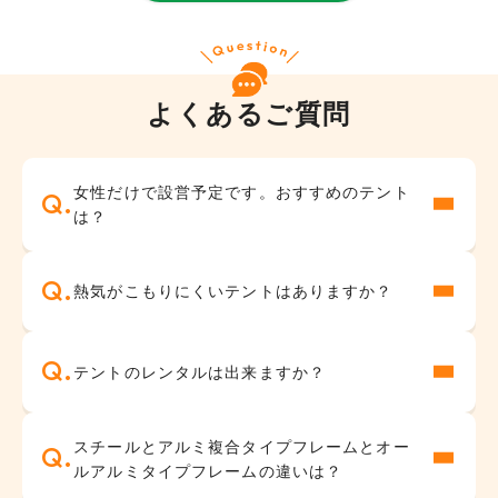
仮設テント
軽量テント
よくあるご質問
学校用テント
部活・野外
入園式・卒園式
地鎮祭・お祭り
女性だけで設営予定です。おすすめのテント
・卒業式
は？
神社・お寺
バーベキュー用
熱気がこもりにくいテントはありますか？
テントのレンタルは出来ますか？
スチールとアルミ複合タイプフレームとオー
ルアルミタイプフレームの違いは？