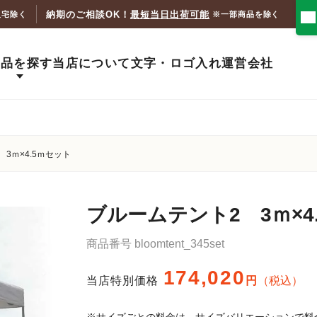
納期のご相談OK！
最短当日出荷可能
人宅除く
※一部商品を除く
商品を探す
当店について
文字・ロゴ入れ
運営会社
3ｍ×4.5ｍセット
ブルームテント2 3ｍ×4
商品番号
bloomtent_345set
174,020
当店特別価格
税込