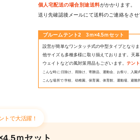
個人宅配送の場合別途送料
がかかります。
送り先確認後メールにて送料のご連絡をさせ
ブルームテント2 3ｍ×4.5ｍセット
設営が簡単なワンタッチ式の中型タイプとなりま
他サイズも多種多様に取り揃えております。天幕
ウェイトなどの風対策用品もございます。
テン
こんな時に:日除け、雨除け、寄贈品、運動会、お祭り、入園
こんな場所で:学校、幼稚園、保育園、体育館、運動場、避難
ントで大活躍！
4.5ｍセット