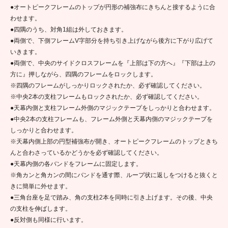
●オートピークフレームのトップが円形の補強布にきちんと接するように合
わせます。
●四隅のうち、対角1組は外しておきます。
●両側で、下側フレームV字部分を持ち引き上げながら後方に下がり広げて
いきます。
●両側で、中央のサイドクロスフレームを『上部は下の方へ』『下部は上の
方に』押しながら、四隅のフレームをロックします。
※四隅のフレームがしっかりロックされたか、必ず確認してください。
※中央2本の支柱フレームもロックされたか、必ず確認してください。
●天幕内側と支柱フレーム外側のマジックテープをしっかりと合わせます。
●中央2本の支柱フレームも、フレーム外側と天幕内側のマジックテープを
しっかりと合わせます。
※天幕内側上部の円型補強布が開き、オートピークフレームのトップときち
んと合わさっているかどうかを必ず確認してください。
●天幕内側の各バンドをフレームに固定します。
※角カンと角カンの間にバンドを通す際、ループ状に返しをつけると抜くと
きに簡単に外せます。
●三角台座を足で踏み、角の支柱2本を同時に引き上げます。その後、中央
の支柱を伸ばします。
●反対側も同様に行います。