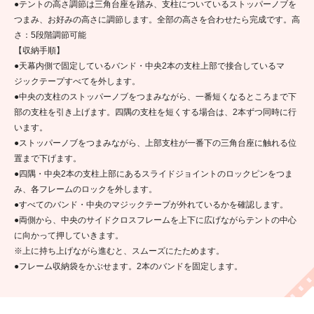
●テントの高さ調節は三角台座を踏み、支柱についているストッパーノブを
つまみ、お好みの高さに調節します。全部の高さを合わせたら完成です。高
さ：5段階調節可能
【収納手順】
●天幕内側で固定しているバンド・中央2本の支柱上部で接合しているマ
ジックテープすべてを外します。
●中央の支柱のストッパーノブをつまみながら、一番短くなるところまで下
部の支柱を引き上げます。四隅の支柱を短くする場合は、2本ずつ同時に行
います。
●ストッパーノブをつまみながら、上部支柱が一番下の三角台座に触れる位
置まで下げます。
●四隅・中央2本の支柱上部にあるスライドジョイントのロックピンをつま
み、各フレームのロックを外します。
●すべてのバンド・中央のマジックテープが外れているかを確認します。
●両側から、中央のサイドクロスフレームを上下に広げながらテントの中心
に向かって押していきます。
※上に持ち上げながら進むと、スムーズにたためます。
●フレーム収納袋をかぶせます。2本のバンドを固定します。