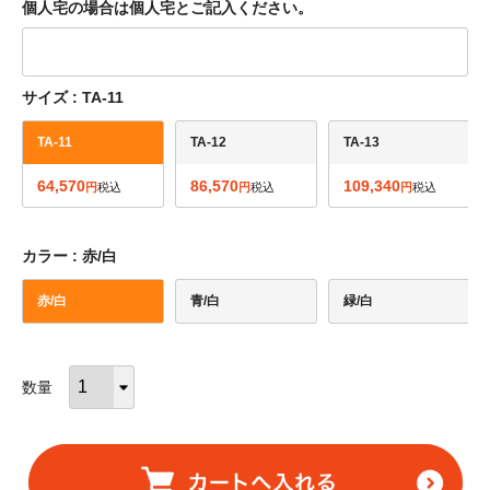
個人宅の場合は個人宅とご記入ください。
サイズ
TA-11
TA-11
TA-12
TA-13
64,570
86,570
109,340
税込
税込
税込
カラー
赤/白
赤/白
青/白
緑/白