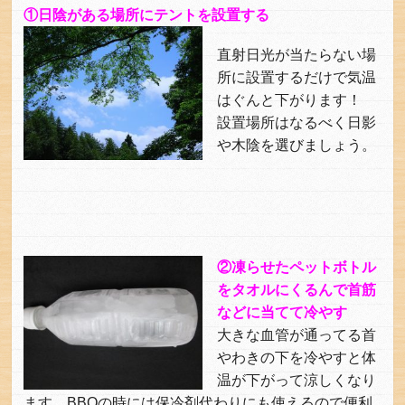
①日陰
がある場所にテントを設置する
直射日光が当たらない場
所に設置するだけで気温
はぐんと下がります！
設置場所はなるべく日影
や木陰を選びましょう。
②凍らせたペットボトル
をタオルにくるんで首筋
などに当てて冷やす
大きな血管が通ってる首
やわきの下を冷やすと体
温が下がって涼しくなり
ます。BBQの時には保冷剤代わりにも使えるので便利