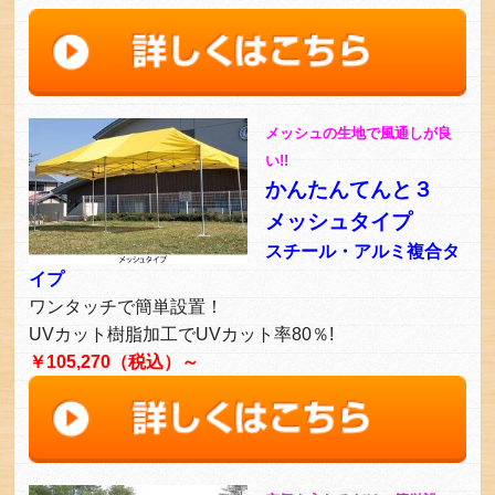
メッシュの生地で風通しが良
い!!
かんたんてんと３
メッシュタイプ
スチール・アルミ複合タ
イプ
ワンタッチで簡単設置！
UVカット樹脂加工でUVカット率80％!
￥105,270（税込）～