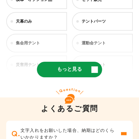
天幕のみ
テントパーツ
集会用テント
運動会テント
災害用テント
医療用テント
もっと見る
仮設テント
軽量テント
よくあるご質問
学校用テント
部活・野外
入園式・卒園式
地鎮祭・お祭り
文字入れをお願いした場合、納期はどのくら
・卒業式
いかかりますか？