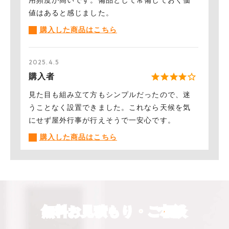
値はあると感じました。
︎購入した商品はこちら
2025.4.5
購入者
見た目も組み立て方もシンプルだったので、迷
うことなく設置できました。これなら天候を気
にせず屋外行事が行えそうで一安心です。
︎購入した商品はこちら
2024.8.29
購入者
子どもたちがよく参加するイベントに使用した
無料お見積もり・ご相談
かったので、かわいい色のテントを購入しまし
たが、すごくきれいな色で驚きました。簡単に