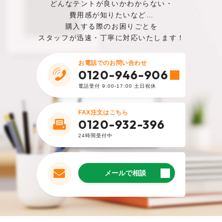
どんなテントが良いかわからない・
は破れなさそうなので安心です。
費用感が知りたいなど…
購入する際のお困りごとを
︎購入した商品はこちら
スタッフが迅速・丁寧に対応いたします！
2024.6.20
お電話でのお問い合わせ
0120-946-906
購入者
電話受付 9:00-17:00 土日祝休
種類が豊富なので、どのタイプのテントを購入
するか迷いましたが、ワンタッチ式のものにし
FAX注文はこちら
て正解でした。今まで持っていたテントは非常
0120-932-396
に重かったので、軽いものに変えることができ
24時間受付中
て満足しています。
︎購入した商品はこちら
メールで相談
2023.12.22
購入者
屋内用で使いたかったのでテント上部が平らな