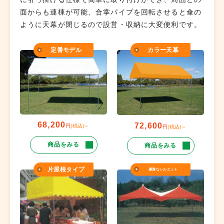
面からも連棟が可能、合掌パイプを回転させると傘の
ように天幕が閉じるので設営・収納に大変便利です。
定番モデル
カラー天幕
68,200
72,600
円
(税込)～
円
(税込)～
商品をみる
商品をみる
片屋根タイプ
優雅なシルエット