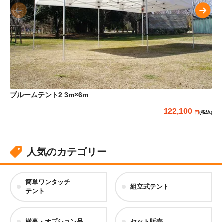
ブルームテント2 3m×6m
ら
122,100
(税込)
人気のカテゴリー
簡単ワンタッチ
組立式テント
テント
横幕・オプション品
セット販売