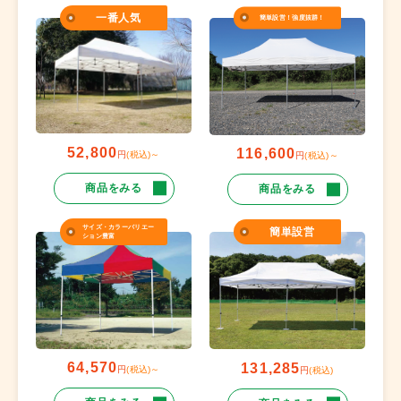
一番人気
簡単設営！強度抜群！
52,800
116,600
円
(税込)～
円
(税込)～
商品をみる
商品をみる
サイズ・カラーバリエー
簡単設営
ション豊富
64,570
131,285
円
(税込)～
円
(税込)