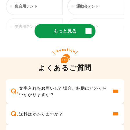
集会用テント
運動会テント
災害用テント
医療用テント
もっと見る
仮設テント
軽量テント
よくあるご質問
学校用テント
部活・野外
入園式・卒園式
地鎮祭・お祭り
文字入れをお願いした場合、納期はどのくら
・卒業式
いかかりますか？
神社・お寺
バーベキュー用
送料はかかりますか？