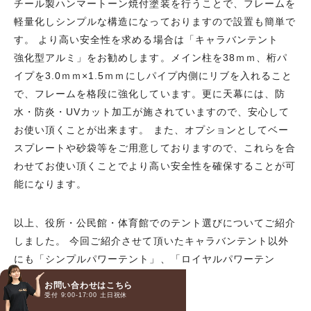
チール製ハンマートーン焼付塗装を行うことで、フレームを
軽量化しシンプルな構造になっておりますので設置も簡単で
す。 より高い安全性を求める場合は「キャラバンテント
強化型アルミ」をお勧めします。メイン柱を38ｍｍ、桁パ
イプを3.0ｍｍ×1.5ｍｍにしパイプ内側にリブを入れること
で、フレームを格段に強化しています。更に天幕には、防
水・防炎・UVカット加工が施されていますので、安心して
お使い頂くことが出来ます。 また、オプションとしてベー
スプレートや砂袋等をご用意しておりますので、これらを合
わせてお使い頂くことでより高い安全性を確保することが可
能になります。
以上、役所・公民館・体育館でのテント選びについてご紹介
しました。 今回ご紹介させて頂いたキャラバンテント以外
にも「シンプルパワーテント」、「ロイヤルパワーテン
ト」、「イージーアップ・テント」等様々なお勧めテントが
お問い合わせはこちら
ございますので、メールまたはお電話にてお気軽にお問い合
受付 9:00-17:00 土日祝休
お電話
メール
LINE