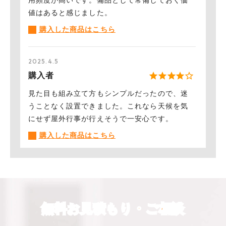
値はあると感じました。
︎購入した商品はこちら
2025.4.5
購入者
見た目も組み立て方もシンプルだったので、迷
うことなく設置できました。これなら天候を気
にせず屋外行事が行えそうで一安心です。
︎購入した商品はこちら
2024.8.29
購入者
子どもたちがよく参加するイベントに使用した
無料お見積もり・ご相談
かったので、かわいい色のテントを購入しまし
たが、すごくきれいな色で驚きました。簡単に