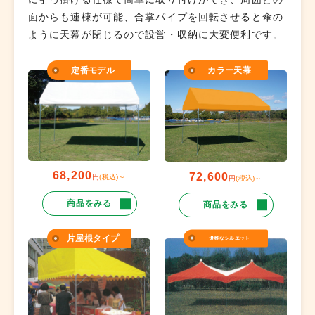
面からも連棟が可能、合掌パイプを回転させると傘の
ように天幕が閉じるので設営・収納に大変便利です。
定番モデル
カラー天幕
68,200
72,600
円
(税込)～
円
(税込)～
商品をみる
商品をみる
片屋根タイプ
優雅なシルエット