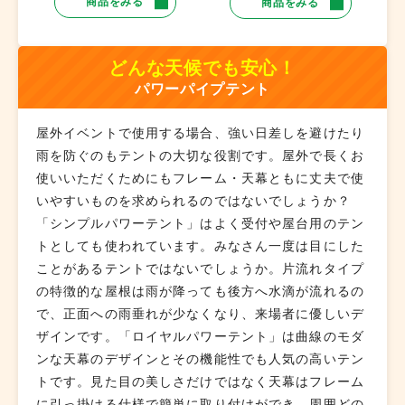
商品をみる
商品をみる
どんな天候でも安心！
パワーパイプテント
屋外イベントで使用する場合、強い日差しを避けたり
雨を防ぐのもテントの大切な役割です。屋外で長くお
使いいただくためにもフレーム・天幕ともに丈夫で使
いやすいものを求められるのではないでしょうか？
「シンプルパワーテント」はよく受付や屋台用のテン
トとしても使われています。みなさん一度は目にした
ことがあるテントではないでしょうか。片流れタイプ
の特徴的な屋根は雨が降っても後方へ水滴が流れるの
で、正面への雨垂れが少なくなり、来場者に優しいデ
ザインです。「ロイヤルパワーテント」は曲線のモダ
ンな天幕のデザインとその機能性でも人気の高いテン
トです。見た目の美しさだけではなく天幕はフレーム
に引っ掛ける仕様で簡単に取り付けができ、周囲どの