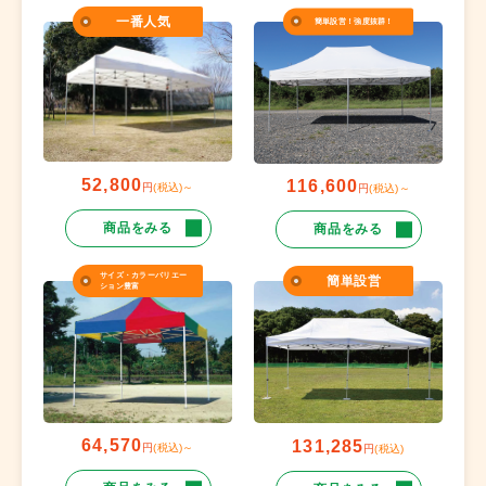
一番人気
簡単設営！強度抜群！
52,800
116,600
円
(税込)～
円
(税込)～
商品をみる
商品をみる
サイズ・カラーバリエー
簡単設営
ション豊富
64,570
131,285
円
(税込)～
円
(税込)