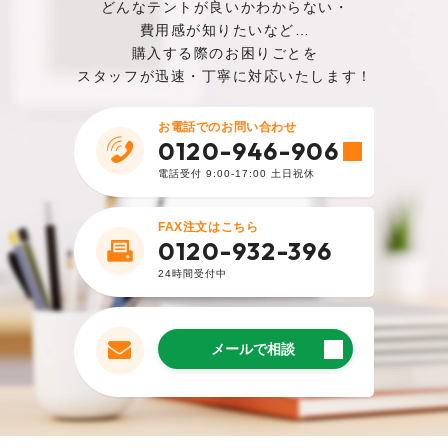
どんなテントが良いかわからない・
は破れなさそうなので安心です。
費用感が知りたいなど…
購入する際のお困りごとを
︎購入した商品はこちら
スタッフが迅速・丁寧に対応いたします！
2024.6.20
お電話でのお問い合わせ
0120-946-906
購入者
電話受付 9:00-17:00 土日祝休
種類が豊富なので、どのタイプのテントを購入
するか迷いましたが、ワンタッチ式のものにし
FAX注文はこちら
て正解でした。今まで持っていたテントは非常
0120-932-396
に重かったので、軽いものに変えることができ
24時間受付中
て満足しています。
︎購入した商品はこちら
メールで相談
2023.12.22
購入者
屋内用で使いたかったのでテント上部が平らな