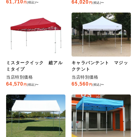
61,710
64,020
税込
〜
税込
〜
ミスタークイック 総アル
キャラバンテント マジッ
ミタイプ
クテント
当店特別価格
当店特別価格
64,570
65,560
税込
〜
税込
〜