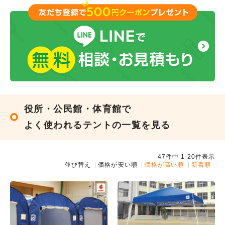
ものにしました。高さを気にせず使えて助かり
ました。
︎購入した商品はこちら
役所・公民館・体育館で
よく使われるテントの一覧を見る
47
件中
1
-
20
件表示
並び替え
価格が安い順
価格が高い順
新着順