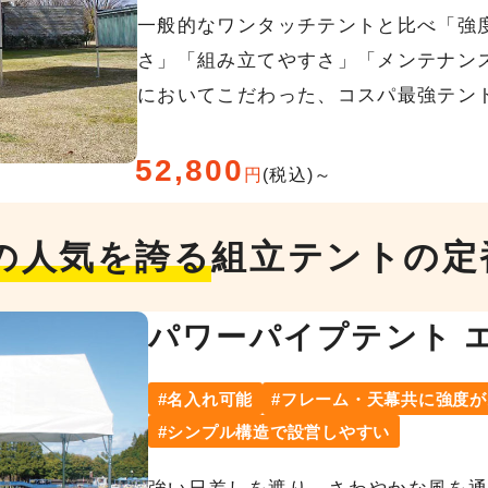
一般的なワンタッチテントと比べ「強
さ」「組み立てやすさ」「メンテナン
においてこだわった、コスパ最強テン
52,800
円
(税込)～
の人気を誇る
組立テントの定
パワーパイプテント 
名入れ可能
フレーム・天幕共に強度が
シンプル構造で設営しやすい