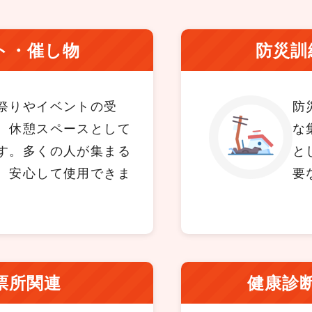
ト・催し物
防災訓
祭りやイベントの受
防
、休憩スペースとして
な
す。多くの人が集まる
と
、安心して使用できま
要
票所関連
健康診