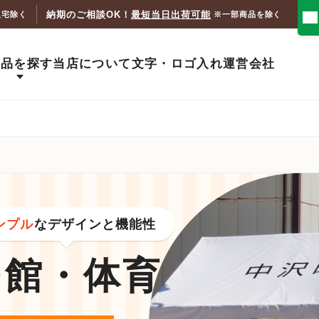
納期のご相談OK！
最短当日出荷可能
人宅除く
※一部商品を除く
商品を探す
当店について
文字・ロゴ入れ
運営会社
ンプル
なデザインと機能性
民館・体育館
テン