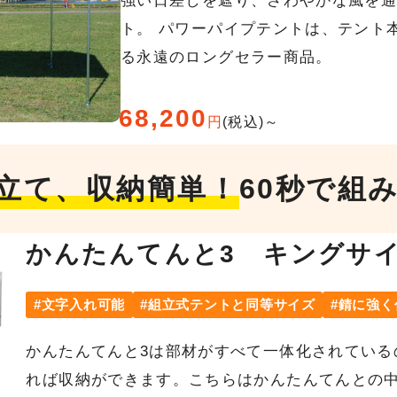
強い日差しを遮り、さわやかな風を
ト。 パワーパイプテントは、テント
る永遠のロングセラー商品。
68,200
円
(税込)～
立て、収納簡単！
60秒で組
かんたんてんと3 キングサ
文字入れ可能
組立式テントと同等サイズ
錆に強く
かんたんてんと3は部材がすべて一体化されている
れば収納ができます。こちらはかんたんてんとの