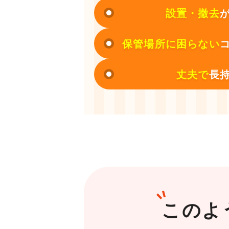
設置・撤去
保管場所に困らない
丈夫で
長
このよ