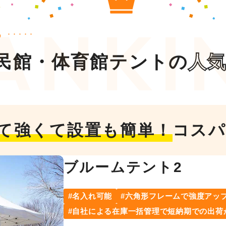
ら
民館・体育館テントの
人
て強くて設置も簡単！
コスパ
ブルームテント2
名入れ可能
六角形フレームで強度アッ
自社による在庫一括管理で短納期での出荷