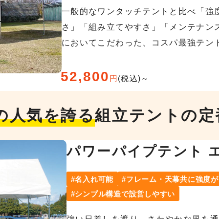
一般的なワンタッチテントと比べ「強
さ」「組み立てやすさ」「メンテナン
においてこだわった、コスパ最強テン
52,800
円
(税込)～
の人気を誇る
組立テントの定
パワーパイプテント 
名入れ可能
フレーム・天幕共に強度が
シンプル構造で設営しやすい