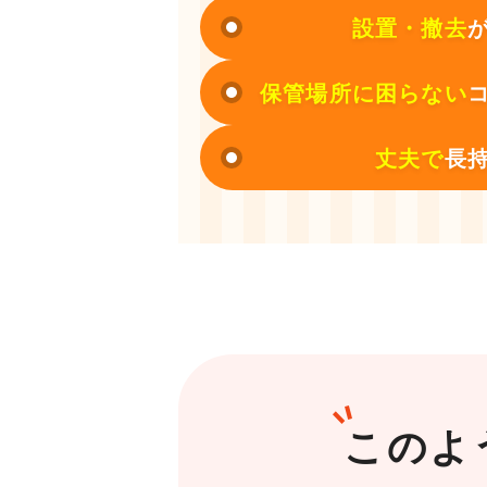
設置・撤去
保管場所に困らない
丈夫で
長
このよ