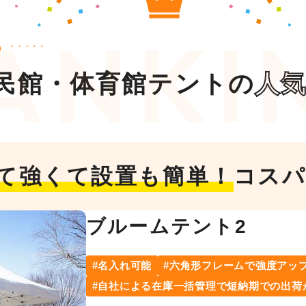
ら
民館・体育館テントの
人
て強くて設置も簡単！
コスパ
ブルームテント2
名入れ可能
六角形フレームで強度アッ
自社による在庫一括管理で短納期での出荷