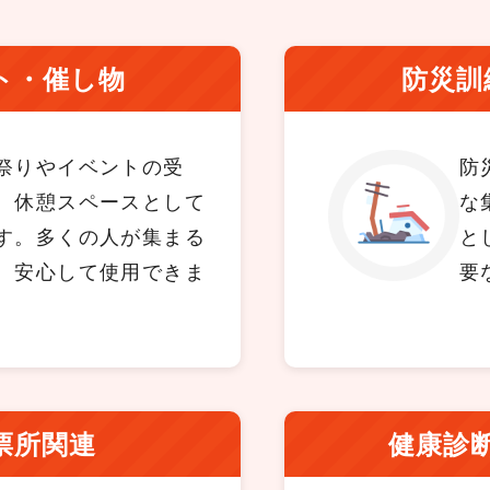
ト・催し物
防災訓
祭りやイベントの受
防
、休憩スペースとして
な
す。多くの人が集まる
と
、安心して使用できま
要
票所関連
健康診