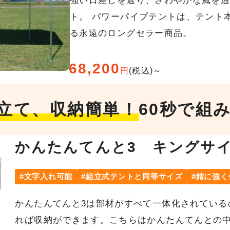
強い日差しを遮り、さわやかな風を
ト。 パワーパイプテントは、テント
る永遠のロングセラー商品。
68,200
円
(税込)～
立て、収納簡単！
60秒で組
かんたんてんと3 キングサ
文字入れ可能
組立式テントと同等サイズ
錆に強く
かんたんてんと3は部材がすべて一体化されている
れば収納ができます。こちらはかんたんてんとの