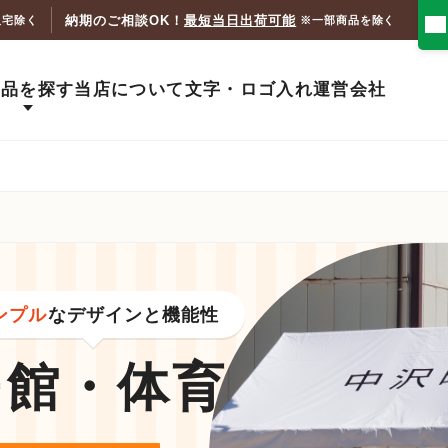
納期のご相談OK！
最短当日出荷可能
人宅除く
※一部商品を除く
商品を探す
当店について
文字・ロゴ入れ
運営会社
ンプル
なデザインと機能性
民館・体育館
テン