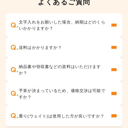
よくあるご質問
学校用テント
部活・野外
入園式・卒園式
地鎮祭・お祭り
文字入れをお願いした場合、納期はどのくら
・卒業式
いかかりますか？
神社・お寺
バーベキュー用
送料はかかりますか？
納品書や領収書などの資料はいただけます
か？
予算が決まっているため、価格交渉は可能で
すか？
重り(ウェイト)は使用した方が良いですか？