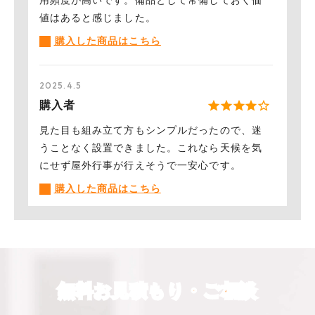
値はあると感じました。
︎購入した商品はこちら
2025.4.5
購入者
見た目も組み立て方もシンプルだったので、迷
うことなく設置できました。これなら天候を気
にせず屋外行事が行えそうで一安心です。
︎購入した商品はこちら
2024.8.29
購入者
子どもたちがよく参加するイベントに使用した
無料お見積もり・ご相談
かったので、かわいい色のテントを購入しまし
たが、すごくきれいな色で驚きました。簡単に