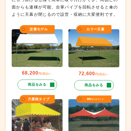
面からも連棟が可能、合掌パイプを回転させると傘の
ように天幕が閉じるので設営・収納に大変便利です。
定番モデル
カラー天幕
68,200
72,600
円
(税込)～
円
(税込)～
商品をみる
商品をみる
片屋根タイプ
優雅なシルエット