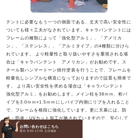
テントに必要なもう一つの側面である、丈夫で高い安全性に
ついても様々工夫がなされています。キャラバンテントには
フレームの種類によって「強化型アルミ」、「アメリカ
ン」、「ステンレス」、「アルミタイプ」の4種類に分けら
れています。 より軽量性と取り扱いやすさを重視される場
合は「キャラバンテント アメリカン」がお勧めです。ス
チール製ハンマートーン焼付塗装を行うことで、フレームを
軽量化しシンプルな構造になっておりますので設置も簡単で
す。 より高い安全性を求める場合は「キャラバンテント
強化型アルミ」をお勧めします。メイン柱を38ｍｍ、桁パ
イプを3.0ｍｍ×1.5ｍｍにしパイプ内側にリブを入れること
で、フレームを格段に強化しています。更に天幕には、防
水・防炎・UVカット加工が施されていますので、安心して
お使い頂くことが出来ます。 また、オプションとしてベー
お問い合わせはこちら
受付 9:00-17:00 土日祝休
お電話
メール
LINE
スプレートや砂袋等をご用意しておりますので、これらを合