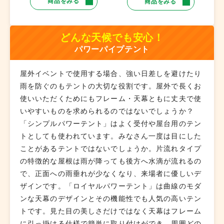
商品をみる
商品をみる
どんな天候でも安心！
パワーパイプテント
屋外イベントで使用する場合、強い日差しを避けたり
雨を防ぐのもテントの大切な役割です。屋外で長くお
使いいただくためにもフレーム・天幕ともに丈夫で使
いやすいものを求められるのではないでしょうか？
「シンプルパワーテント」はよく受付や屋台用のテン
トとしても使われています。みなさん一度は目にした
ことがあるテントではないでしょうか。片流れタイプ
の特徴的な屋根は雨が降っても後方へ水滴が流れるの
で、正面への雨垂れが少なくなり、来場者に優しいデ
ザインです。「ロイヤルパワーテント」は曲線のモダ
ンな天幕のデザインとその機能性でも人気の高いテン
トです。見た目の美しさだけではなく天幕はフレーム
に引っ掛ける仕様で簡単に取り付けができ、周囲どの