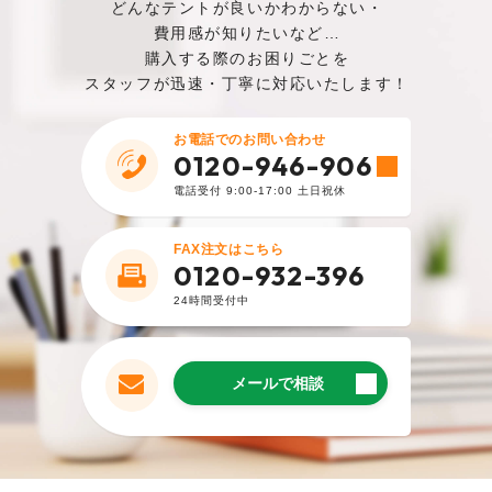
どんなテントが良いかわからない・
は破れなさそうなので安心です。
費用感が知りたいなど…
購入する際のお困りごとを
︎購入した商品はこちら
スタッフが迅速・丁寧に対応いたします！
2024.6.20
お電話でのお問い合わせ
0120-946-906
購入者
電話受付 9:00-17:00 土日祝休
種類が豊富なので、どのタイプのテントを購入
するか迷いましたが、ワンタッチ式のものにし
FAX注文はこちら
て正解でした。今まで持っていたテントは非常
0120-932-396
に重かったので、軽いものに変えることができ
24時間受付中
て満足しています。
︎購入した商品はこちら
メールで相談
2023.12.22
購入者
屋内用で使いたかったのでテント上部が平らな