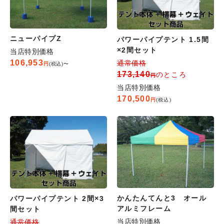
ニューパイプZ
パワーパイプテント 1.5間
×2間セット
当店特別価格
106,953
通常価格
税込
〜
173,140
のところ
当店特別価格
170,500
税込
かんたんてんと3 オール
パワーパイプテント 2間×3
アルミフレーム
間セット
当店特別価格
通常価格