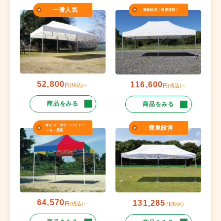
一番人気
簡単設営！強度抜群！
52,800
116,600
円
(税込)～
円
(税込)～
商品をみる
商品をみる
サイズ・カラーバリエー
簡単設営
ション豊富
64,570
131,285
円
(税込)～
円
(税込)