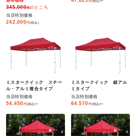
47,025
通常価格
税込
〜
345,000
のところ
当店特別価格
242,000
税込
ミスタークイック スチー
ミスタークイック 総アル
ル・アルミ複合タイプ
ミタイプ
当店特別価格
当店特別価格
54,450
64,570
税込
〜
税込
〜