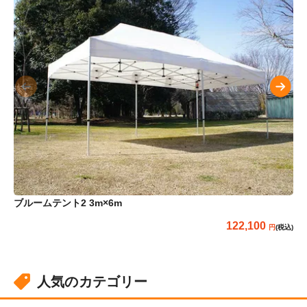
ブルームテント2 3m×6m
ら
122,100
(税込)
人気のカテゴリー