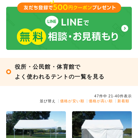
ものにしました。高さを気にせず使えて助かり
ました。
︎購入した商品はこちら
役所・公民館・体育館で
よく使われるテントの一覧を見る
47
件中
21
-
40
件表示
並び替え
価格が安い順
価格が高い順
新着順