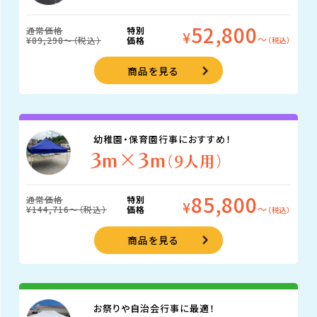
52,800
通常価格
特別
¥
〜
¥89,298〜（税込）
価格
（税込）
商品を見る
幼稚園・保育園行事におすすめ！
3m×3m
（9人用）
85,800
通常価格
特別
¥
〜
¥144,716〜（税込）
価格
（税込）
商品を見る
お祭りや自治会行事に最適！