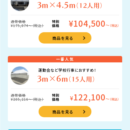
3m×4.5m
（12人用）
¥104,500
通常価格
特別
〜
¥175,874〜（税込）
価格
（税込）
商品を見る
一番人気
運動会など学校行事におすすめ！
3m×6m
（15人用）
122,100
通常価格
特別
¥
〜
¥205,216〜（税込）
価格
（税込）
商品を見る