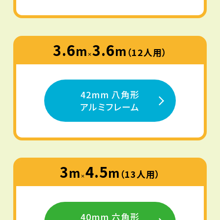
3.6
3.6
m
m
（12人用）
×
42mm 八角形
アルミフレーム
3
4.5
m
m
（13人用）
×
40mm 六角形