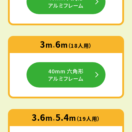
アルミフレーム
3
6
m
m
（18人用）
×
40mm 六角形
アルミフレーム
3.6
5.4
m
m
（19人用）
×