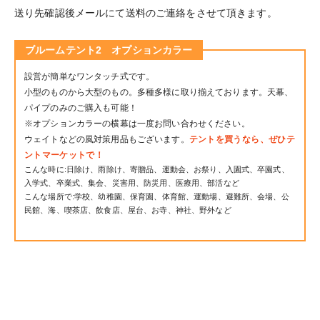
送り先確認後メールにて送料のご連絡をさせて頂きます。
ブルームテント2 オプションカラー
設営が簡単なワンタッチ式です。
小型のものから大型のもの。多種多様に取り揃えております。天幕、
パイプのみのご購入も可能！
※オプションカラーの横幕は一度お問い合わせください。
ウェイトなどの風対策用品もございます。
テントを買うなら、ぜひテ
ントマーケットで！
こんな時に:日除け、雨除け、寄贈品、運動会、お祭り、入園式、卒園式、
入学式、卒業式、集会、災害用、防災用、医療用、部活など
こんな場所で:学校、幼稚園、保育園、体育館、運動場、避難所、会場、公
民館、海、喫茶店、飲食店、屋台、お寺、神社、野外など