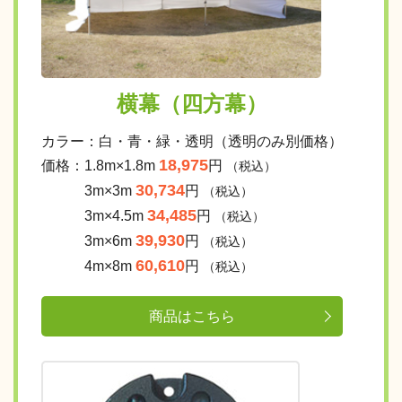
横幕（四方幕）
カラー：白・青・緑・透明（透明のみ別価格）
18,975
価格：1.8m×1.8m
円
（税込）
30,734
3m×3m
円
（税込）
34,485
3m×4.5m
円
（税込）
39,930
3m×6m
円
（税込）
60,610
4m×8m
円
（税込）
商品はこちら