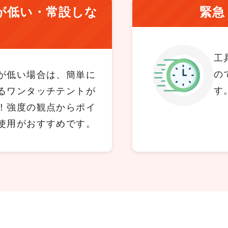
が
低い・常設しな
緊急
い
工
の
が低い場合は、簡単に
す
るワンタッチテントが
！強度の観点からポイ
使用がおすすめです。