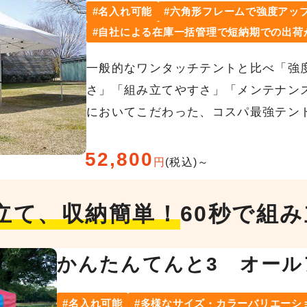
名入れ可能
六角形フレームで強度アッ
自社による在庫一括管理で短納期での出荷
一般的なワンタッチテントと比べ「強
さ」「組み立てやすさ」「メンテナン
においてこだわった、コスパ最強テン
52,800
円
(税込)～
立て、収納簡単！
60秒で組
かんたんてんと3 オール
名入れ可能
多様なサイズ・カラーバリエーシ