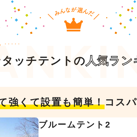
ら
ンタッチテントの
人気ラン
て強くて設置も簡単！
コスパ
ブルームテント2