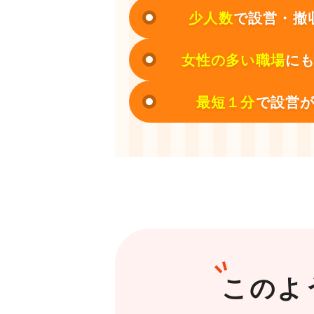
少人数
で設営・撤
女性の多い職場
に
最短１分
で設営
このよ