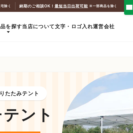
納期のご相談OK！
最短当日出荷可能
人宅除く
※一部商品を除く
商品を探す
当店について
文字・ロゴ入れ
運営会社
りたたみテント
チテント