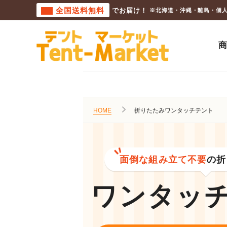
全国送料無料
でお届け！
※北海道・沖縄・離島・個
HOME
折りたたみワンタッチテント
面倒な組み立て不要
の折
ワンタッ