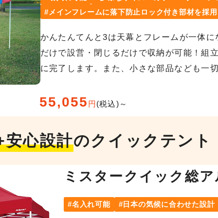
メインフレームに落下防止ロック付き部材を採用
かんたんてんと3は天幕とフレームが一体に
だけで設営・閉じるだけで収納が可能！組立
に完了します。また、小さな部品なども一
55,055
円
(税込)～
+安心設計
の
クイックテント
ミスタークイック総ア
名入れ可能
日本の気候に合わせた設計