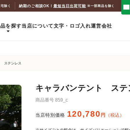
納期のご相談OK！
最短当日出荷可能
人宅除く
※一部商品を除く
商品を探す
当店について
文字・ロゴ入れ
運営会社
ト ステンレス
キャラバンテント ステ
商品番号
859_c
120,780
当店特別価格
税込