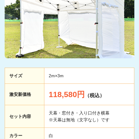
サイズ
2m×3m
118,580円
激安新価格
（税込）
天幕・窓付き・入り口付き横幕
セット内容
※天幕は無地（文字なし）です
カラー
白