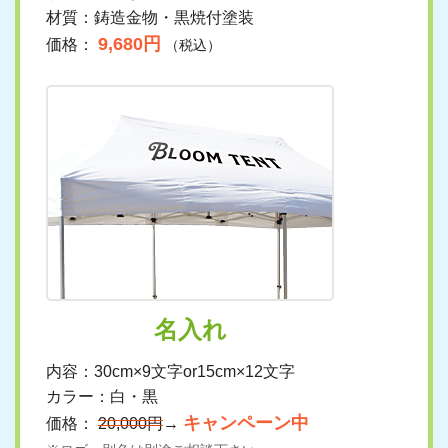
材質：鋳造金物・黒焼付塗装
9,680円
価格：
（税込）
名入れ
内容：30cm×9文字or15cm×12文字
カラー：白・黒
キャンペーン中
価格：
20,000円
→