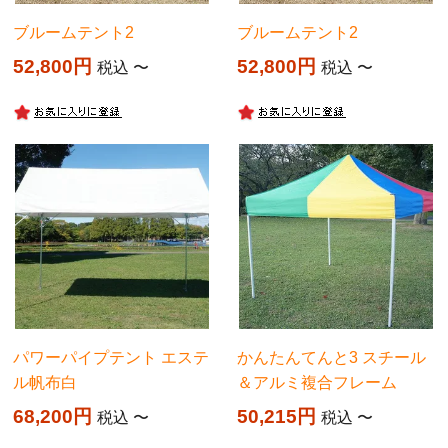
ブルームテント2
ブルームテント2
52,800
52,800
税込
〜
税込
〜
パワーパイプテント エステ
かんたんてんと3 スチール
ル帆布白
＆アルミ複合フレーム
68,200
50,215
税込
〜
税込
〜