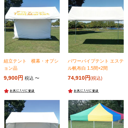
組立テント 横幕・オプシ
パワーパイプテント エステ
ョン品
ル帆布白 1.5間×2間
9,900
74,910
税込
〜
税込