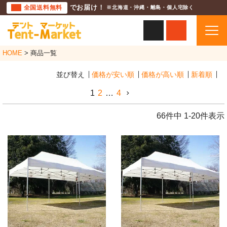
全国送料無料
でお届け！
※北海道・沖縄・離島・個人宅除く
HOME
商品一覧
並び替え
価格が安い順
価格が高い順
新着順
1
2
…
4
66
件中
1
-
20
件表示