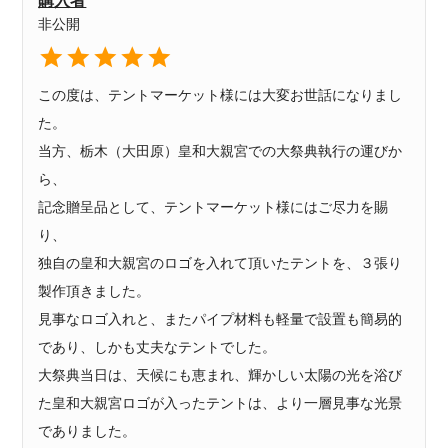
購入者
非公開
この度は、テントマーケット様には大変お世話になりまし
た。

当方、栃木（大田原）皇和大親宮での大祭典執行の運びか
ら、

記念贈呈品として、テントマーケット様にはご尽力を賜
り、

独自の皇和大親宮のロゴを入れて頂いたテントを、３張り
製作頂きました。

見事なロゴ入れと、またパイプ材料も軽量で設置も簡易的
であり、しかも丈夫なテントでした。

大祭典当日は、天候にも恵まれ、輝かしい太陽の光を浴び
た皇和大親宮ロゴが入ったテントは、より一層見事な光景
でありました。
