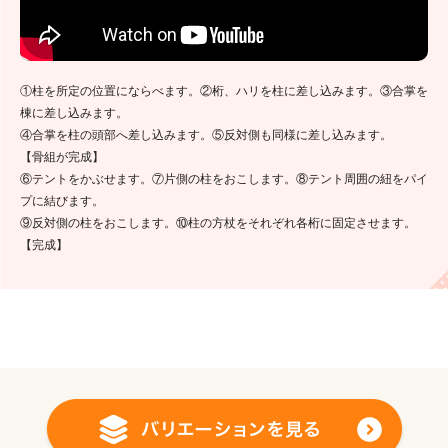
①柱を所定の位置にならべます。②桁、ハリを柱に差し込みます。③合掌を
棟に差し込みます。
④合掌を柱の頭部へ差し込みます。⑤反対側も同様に差し込みます。
【骨組が完成】
⑥テントをかぶせます。⑦片側の柱をおこします。⑧テント周囲の紐をパイ
プに結びます。
⑨反対側の柱をおこします。⑩柱の方杖をそれぞれ各桁に固定させます。
【完成】