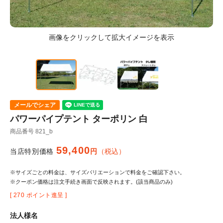
メールでシェア
パワーパイプテント ターポリン 白
商品番号
821_b
59,400
当店特別価格
税込
※サイズごとの料金は、サイズバリエーションで料金をご確認下さい。
※クーポン価格は注文手続き画面で反映されます。(該当商品のみ)
[
270
ポイント進呈 ]
法人様名