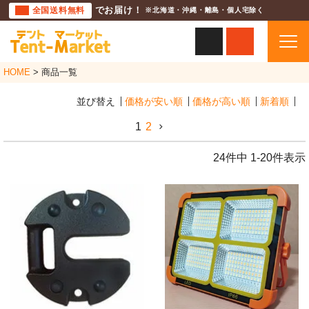
全国送料無料
でお届け！
※北海道・沖縄・離島・個人宅除く
HOME
商品一覧
並び替え
価格が安い順
価格が高い順
新着順
1
2
24
件中
1
-
20
件表示