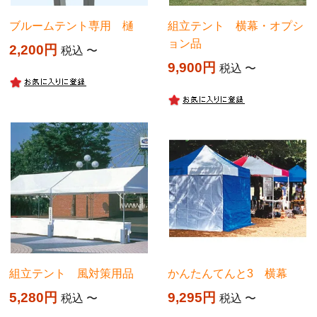
ブルームテント専用 樋
組立テント 横幕・オプシ
ョン品
2,200
税込
〜
9,900
税込
〜
組立テント 風対策用品
かんたんてんと3 横幕
5,280
9,295
税込
〜
税込
〜