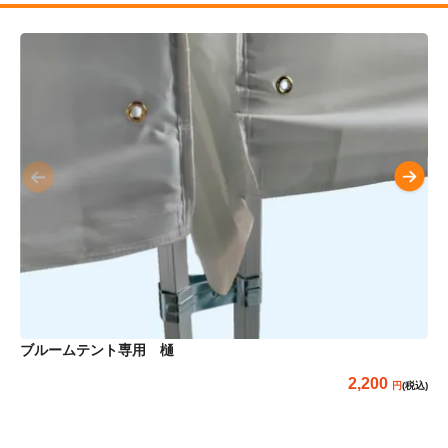
ブ
ブルームテント専用 樋
2,200
(税込)