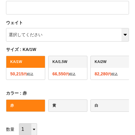
ウェイト
サイズ
KA/1W
KA/1W
KA/1.5W
KA/2W
50,215
66,550
82,280
税込
税込
税込
カラー
赤
赤
黄
白