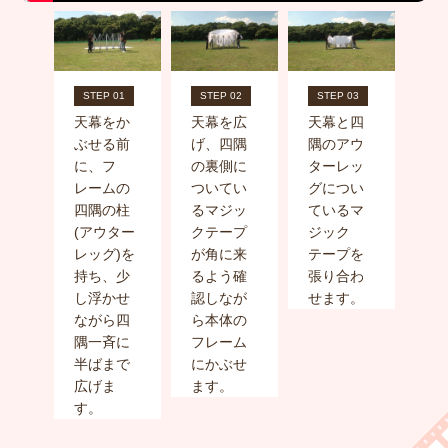
08
STEP 01
STEP 02
STEP 03
ST
と
天幕をか
天幕を広
天幕と四
ト
ン
ぶせる前
げ、四隅
隅のアウ
バ
ェ
に、フ
の裏側に
ターレッ
の
設
レームの
ついてい
グについ
分
ず
四隅の柱
るマジッ
ているマ
上
く
(アウター
クテープ
ジック
ら
。
レッグ)を
が角に来
テープを
引
本に
持ち、少
るよう確
張り合わ
り
ェ
し浮かせ
認しなが
せます。
フ
個が
ながら四
ら本体の
を
で
隅一斉に
フレーム
で
半ばまで
にかぶせ
す
広げま
ます。
す。