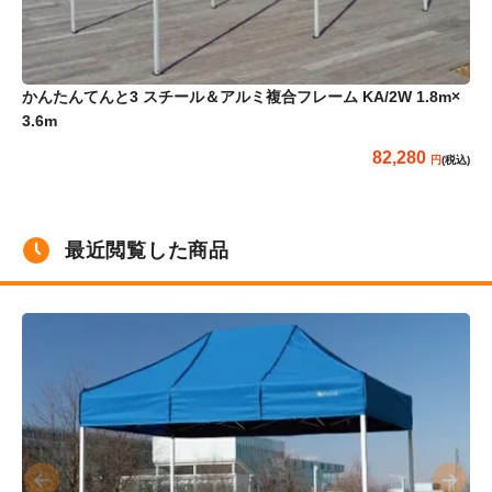
かんたんてんと3 スチール＆アルミ複合フレーム KA/2W 1.8m×
か
3.6m
3.
82,280
(税込)
最近閲覧した商品