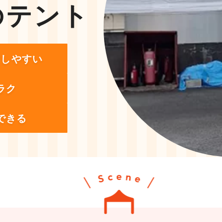
のテント
営しやすい
ラク
できる