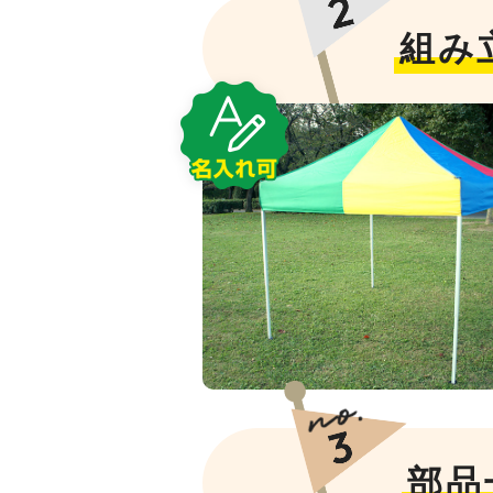
組み
部品