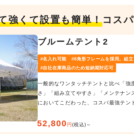
て強くて設置も簡単！
コスパ
ブルームテント2
名入れ可能
6角形フレームを採用。組
自社在庫商品のため短納期対応可
一般的なワンタッチテントと比べ「強
さ」「組み立てやすさ」「メンテナン
においてこだわった、コスパ最強テン
52,800
円
(税込)～