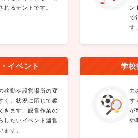
されるテントです。
ン
で
す
り・イベント
学校
の移動や設営場所の変
力
すく、状況に応じて柔
す
できます。設営作業の
が
らしたいイベント運営
や
います。