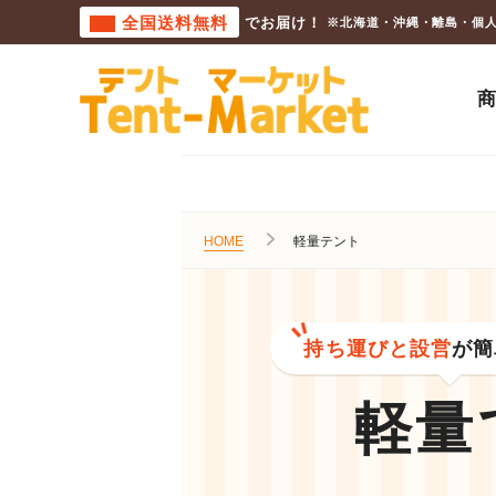
全国送料無料
でお届け！
※北海道・沖縄・離島・個
HOME
軽量テント
持ち運びと設営
が簡
軽量