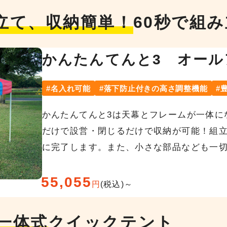
立て、収納簡単！
60秒で組
かんたんてんと3 オール
名入れ可能
落下防止付きの高さ調整機能
かんたんてんと3は天幕とフレームが一体に
だけで設営・閉じるだけで収納が可能！組立
に完了します。また、小さな部品なども一
55,055
円
(税込)～
一体式
クイックテント