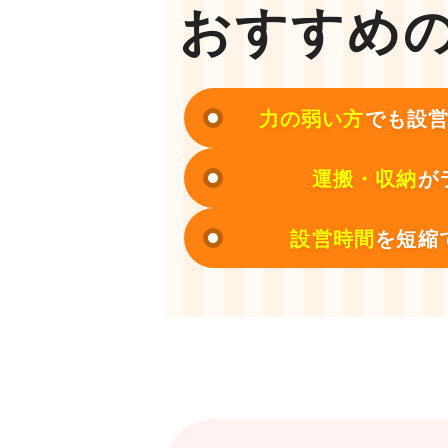
おすすめ
力の弱い方
でも設
運搬・収納
が
設営時間
を短縮