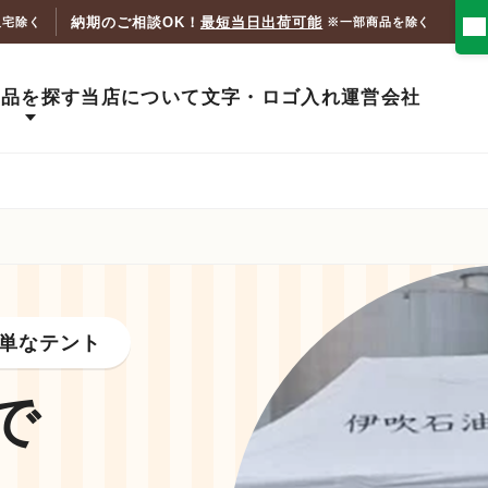
納期のご相談OK！
最短当日出荷可能
人宅除く
※一部商品を除く
商品を探す
当店について
文字・ロゴ入れ
運営会社
単なテント
で