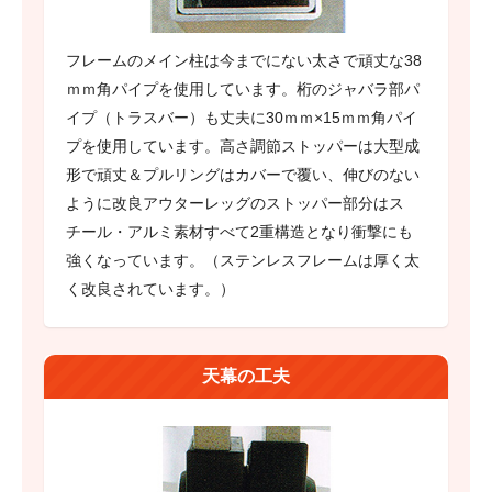
フレームのメイン柱は今までにない太さで頑丈な38
ｍｍ角パイプを使用しています。桁のジャバラ部パ
イプ（トラスバー）も丈夫に30ｍｍ×15ｍｍ角パイ
プを使用しています。高さ調節ストッパーは大型成
形で頑丈＆プルリングはカバーで覆い、伸びのない
ように改良アウターレッグのストッパー部分はス
チール・アルミ素材すべて2重構造となり衝撃にも
強くなっています。（ステンレスフレームは厚く太
く改良されています。）
天幕の工夫