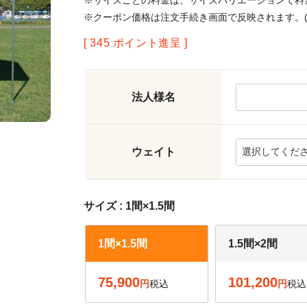
※サイズごとの料金は、サイズバリエーションで料
※クーポン価格は注文手続き画面で反映されます。(
[
345
ポイント進呈 ]
法人様名
ウェイト
サイズ
1間×1.5間
1間×1.5間
1.5間×2間
75,900
101,200
税込
税込