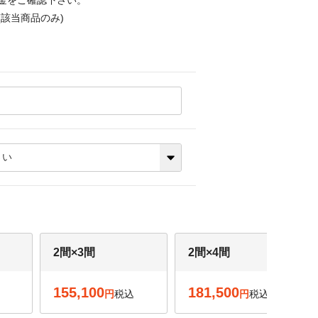
金をご確認下さい。
該当商品のみ)
2間×3間
2間×4間
155,100
181,500
税込
税込