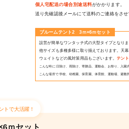
個人宅配送の場合別途送料
がかかります。
送り先確認後メールにて送料のご連絡をさせ
ブルームテント2 3ｍ×6ｍセット
設営が簡単なワンタッチ式の大型タイプとなりま
他サイズも多種多様に取り揃えております。天幕
ウェイトなどの風対策用品もございます。
テン
こんな時に:日除け、雨除け、寄贈品、運動会、お祭り、入園
こんな場所で:学校、幼稚園、保育園、体育館、運動場、避難
ントで大活躍！
×6ｍセット