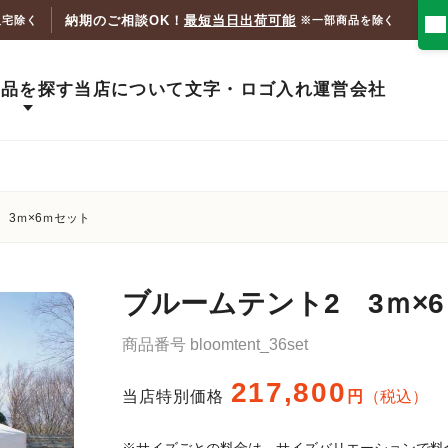
納期のご相談OK！
最短当日出荷可能
人宅除く
※一部商品を除く
商品を探す
当店について
文字・ロゴ入れ
運営会社
 3ｍ×6ｍセット
ブルームテント2 3ｍ×
商品番号
bloomtent_36set
217,800
当店特別価格
税込