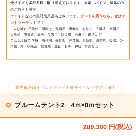
他サイズも多種多様に取り揃えております。天幕、パイプ、横幕のみ
のご購入も可能！
ウェイトなどの風対策用品もございます。
テントを買うなら、ぜひテ
ントマーケットで！
こんな時に:日除け、雨除け、寄贈品、運動会、お祭り、入園式、卒園式、
入学式、卒業式、集会、災害用、防災用、医療用、部活など
こんな場所で:学校、幼稚園、保育園、体育館、運動場、避難所、会場、公
民館、海、喫茶店、飲食店、屋台、お寺、神社、野外など
業界最安値イベントテント！屋外イベントで大活躍！
ブルームテント2 4ｍ×8ｍセット
289,300 円(税込)