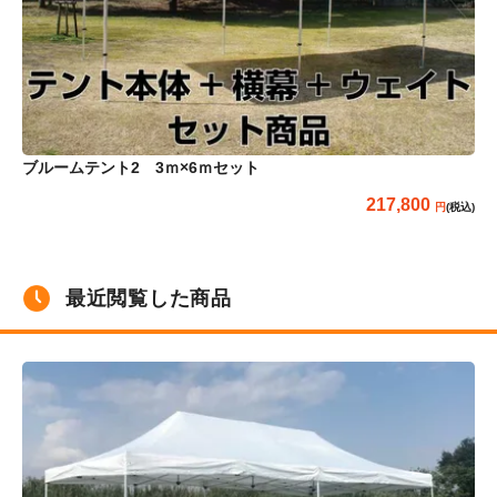
ブルームテント2 3ｍ×6ｍセット
ブ
217,800
(税込)
最近閲覧した商品