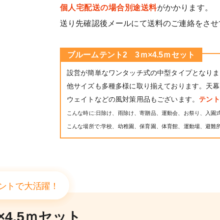
個人宅配送の場合別途送料
がかかります。
送り先確認後メールにて送料のご連絡をさせ
ブルームテント2 3ｍ×4.5ｍセット
設営が簡単なワンタッチ式の中型タイプとなりま
他サイズも多種多様に取り揃えております。天幕
ウェイトなどの風対策用品もございます。
テン
こんな時に:日除け、雨除け、寄贈品、運動会、お祭り、入園
こんな場所で:学校、幼稚園、保育園、体育館、運動場、避難
ントで大活躍！
4.5ｍセット