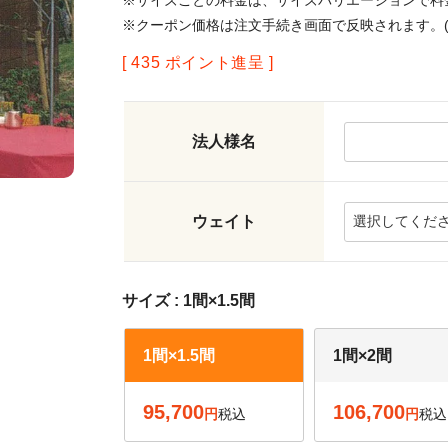
※サイズごとの料金は、サイズバリエーションで料
※クーポン価格は注文手続き画面で反映されます。(
[
435
ポイント進呈 ]
法人様名
ウェイト
サイズ
1間×1.5間
1間×1.5間
1間×2間
95,700
106,700
税込
税込