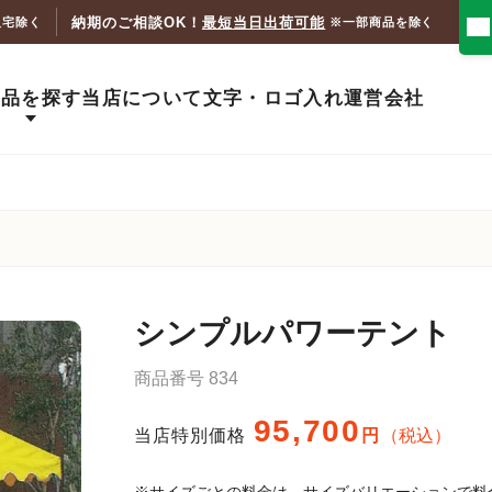
納期のご相談OK！
最短当日出荷可能
人宅除く
※一部商品を除く
商品を探す
当店について
文字・ロゴ入れ
運営会社
シンプルパワーテント
商品番号
834
95,700
当店特別価格
税込