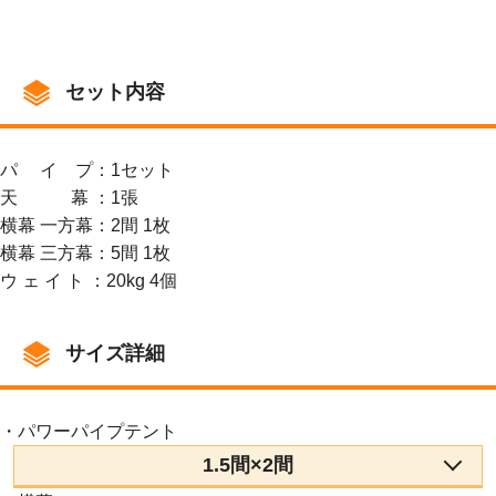
セット内容
パ イ プ：1セット
天 幕 ：1張
横幕 一方幕：2間 1枚
横幕 三方幕：5間 1枚
ウ ェ イ ト ：20kg 4個
サイズ詳細
・パワーパイプテント
1.5間×2間