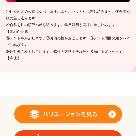
①柱を所定の位置にならべます。②桁、ハリを柱に差し込みます。③合掌を
棟に差し込みます。
④合掌を柱の頭部へ差し込みます。⑤反対側も同様に差し込みます。
【骨組が完成】
⑥テントをかぶせます。⑦片側の柱をおこします。⑧テント周囲の紐をパイ
プに結びます。
⑨反対側の柱をおこします。⑩柱の方杖をそれぞれ各桁に固定させます。
【完成】