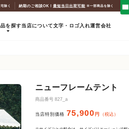
納期のご相談OK！
最短当日出荷可能
人宅除く
※一部商品を除く
商品を探す
当店について
文字・ロゴ入れ
運営会社
ニューフレームテント
商品番号
827_a
75,900
当店特別価格
税込