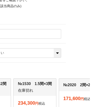
金をご確認下さい。
該当商品のみ)
×2間
№1530 1.5間×3間
№2020 2間×2間
在庫切れ
171,600
税込
234,300
税込