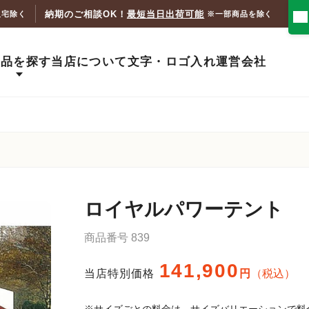
納期のご相談OK！
最短当日出荷可能
人宅除く
※一部商品を除く
商品を探す
当店について
文字・ロゴ入れ
運営会社
ロイヤルパワーテント
商品番号
839
141,900
当店特別価格
税込