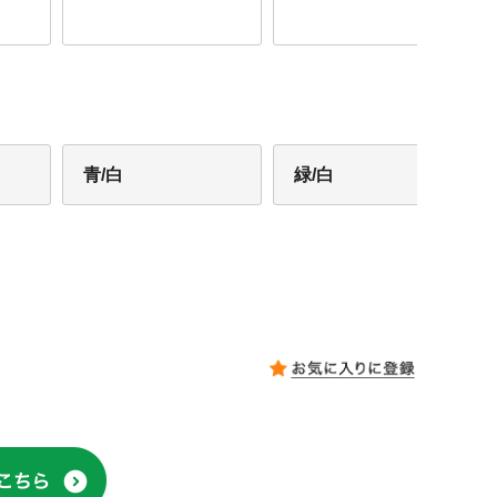
青/白
緑/白