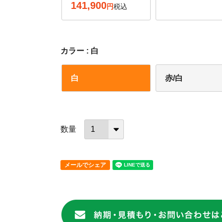
141,900
税込
カラー
白
白
赤/白
メールでシェア