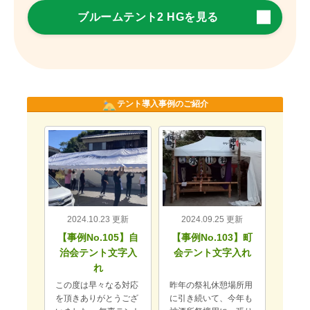
ブルームテント2 HGを見る
テント導入事例のご紹介
3 更新
2024.09.25 更新
2024.09.04 更新
202
05】自
【事例No.103】町
【事例No.102】町
【事例
文字入
会テント文字入れ
会テント文字入れ
テ
る対応
昨年の祭礼休憩場所用
けやき台町会納涼盆踊
商品が
うござ
に引き続いて、今年も
り大会に御社のテント
ました