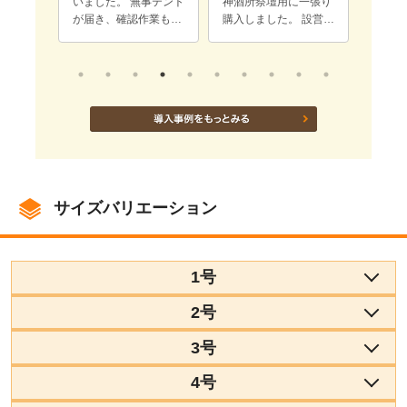
事テント
神酒所祭壇用に一張り
を使用して無事に開催
プリン
業も終
購入しました。 設営と
出来ました！ パワーパ
レーム
感想的に
撤収の簡便さもあり、
イプテント2張り ブ
かった
隔を少
今年も大評判でした。
ルームテント2張り を
うござ
ランス
このテントで神酒所が
全て町会名を入れまし
した。
かなり明るくなり、神
た！ ブルームテントの
ところ
様も大喜び！
組み立てが、本当に簡
には仕
単に立ち上がり、皆さ
…。 次
ん喜ばれました。 写真
たら宜
の通り、素晴らしい出
す。
来上がりで、立派なの
で、とても誇らしくい
サイズバリエーション
い感じでした。 発注か
ら納品までこちらの指
定日、指定場所などの
対応も丁寧な対応をい
1号
ただき、担当者様、あ
りがとうございまし
2号
た！
3号
4号