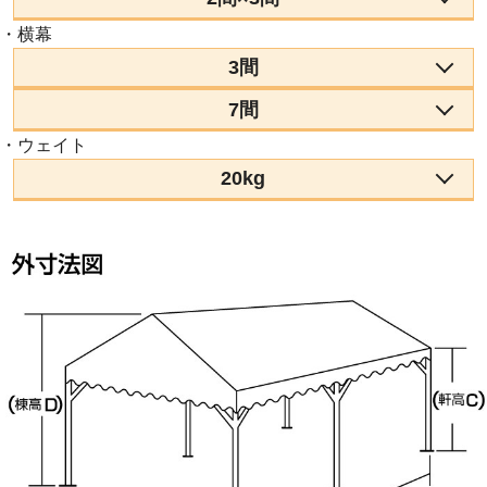
・横幕
3間
7間
・ウェイト
20kg