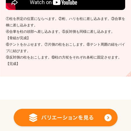
①柱を所定の位置にならべます。②桁、ハリを柱に差し込みます。③合掌を
棟に差し込みます。
④合掌を柱の頭部へ差し込みます。⑤反対側も同様に差し込みます。
【骨組が完成】
⑥テントをかぶせます。⑦片側の柱をおこします。⑧テント周囲の紐をパイ
プに結びます。
⑨反対側の柱をおこします。⑩柱の方杖をそれぞれ各桁に固定させます。
【完成】