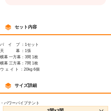
セット内容
パ イ プ ：1セット
天 幕 ：1張
横幕 一方幕：3間 1枚
横幕 三方幕：7間 1枚
ウ ェ イ ト ：20kg 6個
サイズ詳細
・パワーパイプテント
2間×3間