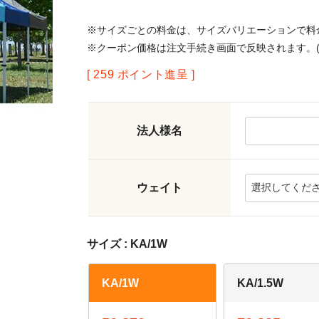
※サイズごとの料金は、サイズバリエーションで料
※クーポン価格は注文手続き画面で反映されます。(
[
259
ポイント進呈 ]
法人様名
ウェイト
サイズ
KA/1W
KA/1W
KA/1.5W