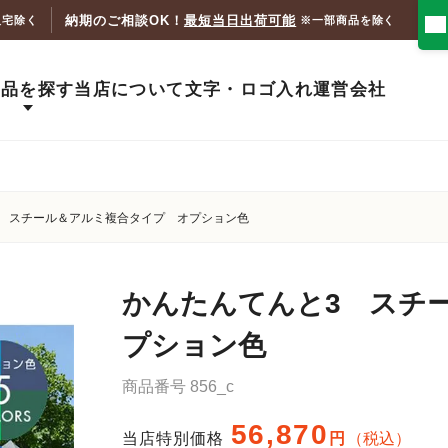
納期のご相談OK！
最短当日出荷可能
人宅除く
※一部商品を除く
商品を探す
当店について
文字・ロゴ入れ
運営会社
 スチール＆アルミ複合タイプ オプション色
かんたんてんと3 スチ
プション色
商品番号
856_c
56,870
当店特別価格
税込