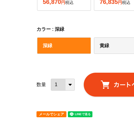
56,870
76,835
税込
税込
カラー
深緑
深緑
黄緑
メールでシェア