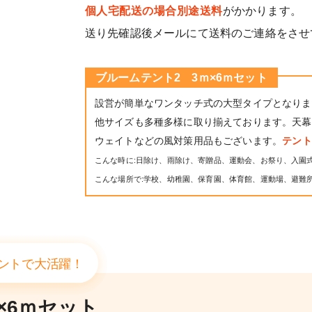
個人宅配送の場合別途送料
がかかります。
送り先確認後メールにて送料のご連絡をさせ
ブルームテント2 3ｍ×6ｍセット
設営が簡単なワンタッチ式の大型タイプとなりま
他サイズも多種多様に取り揃えております。天幕
ウェイトなどの風対策用品もございます。
テン
こんな時に:日除け、雨除け、寄贈品、運動会、お祭り、入園
こんな場所で:学校、幼稚園、保育園、体育館、運動場、避難
ントで大活躍！
×6ｍセット