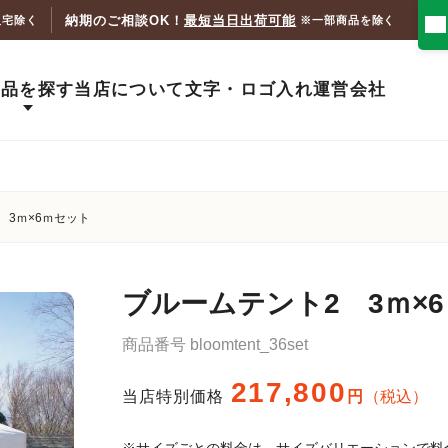
納期のご相談OK！
最短当日出荷可能
人宅除く
※一部商品を除く
商品を探す
当店について
文字・ロゴ入れ
運営会社
 3ｍ×6ｍセット
ブルームテント2 3ｍ×
商品番号
bloomtent_36set
217,800
当店特別価格
税込