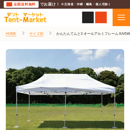
全国送料無料
でお届け！
※北海道・沖縄・離島・個人宅除く
HOME
サイズ別
かんたんてんと3 オールアルミフレーム KA/5WA 