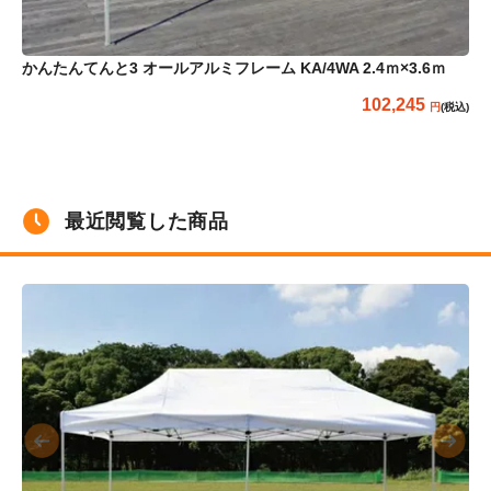
かんたんてんと3 オールアルミフレーム KA/4WA 2.4ｍ×3.6ｍ
か
102,245
(税込)
最近閲覧した商品