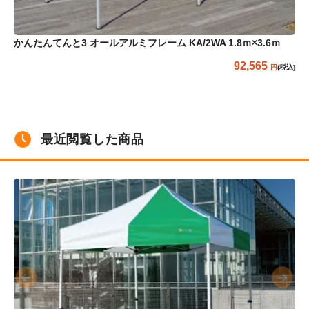
かんたんてんと3 オールアルミフレーム KA/2WA 1.8ｍ×3.6ｍ
か
92,565
(税込)
最近閲覧した商品